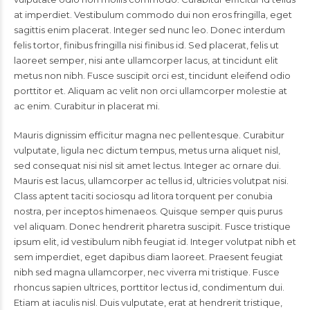
at imperdiet. Vestibulum commodo dui non eros fringilla, eget
sagittis enim placerat. Integer sed nunc leo. Donec interdum
felis tortor, finibus fringilla nisi finibus id. Sed placerat, felis ut
laoreet semper, nisi ante ullamcorper lacus, at tincidunt elit
metus non nibh. Fusce suscipit orci est, tincidunt eleifend odio
porttitor et. Aliquam ac velit non orci ullamcorper molestie at
ac enim. Curabitur in placerat mi.
Mauris dignissim efficitur magna nec pellentesque. Curabitur
vulputate, ligula nec dictum tempus, metus urna aliquet nisl,
sed consequat nisi nisl sit amet lectus. Integer ac ornare dui.
Mauris est lacus, ullamcorper ac tellus id, ultricies volutpat nisi.
Class aptent taciti sociosqu ad litora torquent per conubia
nostra, per inceptos himenaeos. Quisque semper quis purus
vel aliquam. Donec hendrerit pharetra suscipit. Fusce tristique
ipsum elit, id vestibulum nibh feugiat id. Integer volutpat nibh et
sem imperdiet, eget dapibus diam laoreet. Praesent feugiat
nibh sed magna ullamcorper, nec viverra mi tristique. Fusce
rhoncus sapien ultrices, porttitor lectus id, condimentum dui.
Etiam at iaculis nisl. Duis vulputate, erat at hendrerit tristique,