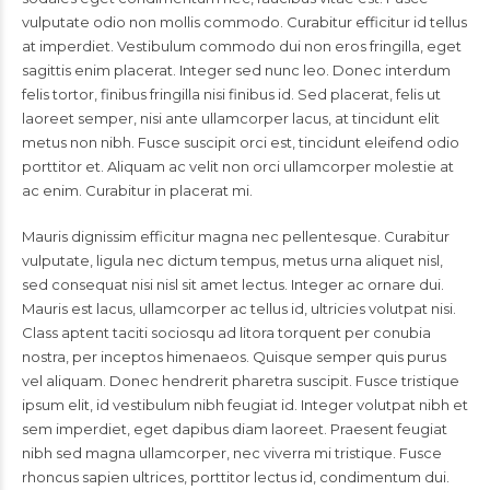
vulputate odio non mollis commodo. Curabitur efficitur id tellus
at imperdiet. Vestibulum commodo dui non eros fringilla, eget
sagittis enim placerat. Integer sed nunc leo. Donec interdum
felis tortor, finibus fringilla nisi finibus id. Sed placerat, felis ut
laoreet semper, nisi ante ullamcorper lacus, at tincidunt elit
metus non nibh. Fusce suscipit orci est, tincidunt eleifend odio
porttitor et. Aliquam ac velit non orci ullamcorper molestie at
ac enim. Curabitur in placerat mi.
Mauris dignissim efficitur magna nec pellentesque. Curabitur
vulputate, ligula nec dictum tempus, metus urna aliquet nisl,
sed consequat nisi nisl sit amet lectus. Integer ac ornare dui.
Mauris est lacus, ullamcorper ac tellus id, ultricies volutpat nisi.
Class aptent taciti sociosqu ad litora torquent per conubia
nostra, per inceptos himenaeos. Quisque semper quis purus
vel aliquam. Donec hendrerit pharetra suscipit. Fusce tristique
ipsum elit, id vestibulum nibh feugiat id. Integer volutpat nibh et
sem imperdiet, eget dapibus diam laoreet. Praesent feugiat
nibh sed magna ullamcorper, nec viverra mi tristique. Fusce
rhoncus sapien ultrices, porttitor lectus id, condimentum dui.